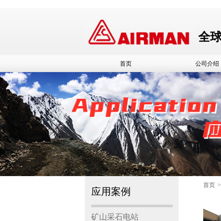
全
首页
公司介绍
首页
应用案例
矿山采石电站