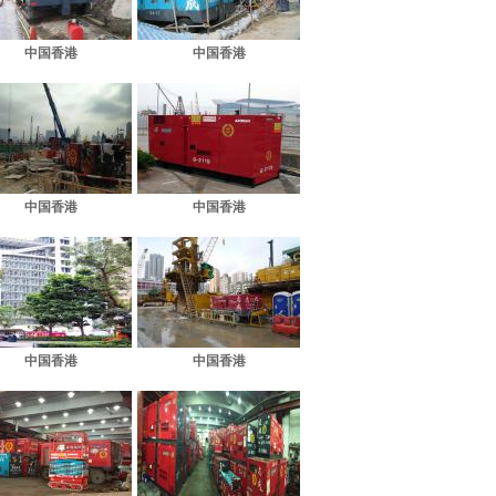
中国香港
中国香港
中国香港
中国香港
中国香港
中国香港