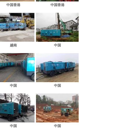
中国香港
中国香港
越南
中国
中国
中国
中国
中国