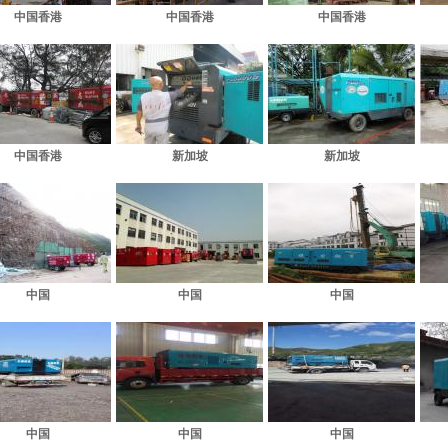
中国香港
中国香港
中国香港
中国香港
新加坡
新加坡
中国
中国
中国
中国
中国
中国