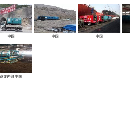
中国
中国
中国
商厦内部 中国