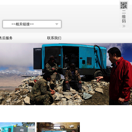
售后服务
联系我们