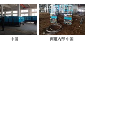
中国
商厦内部 中国