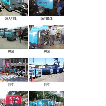
澳大利亚
玻利维亚
美国
美国
日本
日本